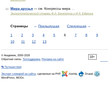
Мира друзья
— см. Конгрессы мира …
60
Энциклопедический словарь Ф.А. Брокгауза и И.А. Ефрона
Страницы
←
Предыдущая
Следующая
→
1
2
3
4
5
6
7
8
9
10
11
12
13
© Академик, 2000-2026
18+
Обратная связь:
Техподдержка
,
Реклама на сайте
👣 Путешествия
Экспорт словарей на сайты
, сделанные на PHP,
Joomla,
Drupal,
WordPress, MODx.