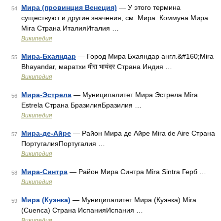
Мира (провинция Венеция)
— У этого термина
54
существуют и другие значения, см. Мира. Коммуна Мира
Mira Страна ИталияИталия …
Википедия
Мира-Бхаяндар
— Город Мира Бхаяндар англ.&#160;Mira
55
Bhayandar, маратхи मीरा भायंदर Страна Индия …
Википедия
Мира-Эстрела
— Муниципалитет Мира Эстрела Mira
56
Estrela Страна БразилияБразилия …
Википедия
Мира-де-Айре
— Район Мира де Айре Mira de Aire Страна
57
ПортугалияПортугалия …
Википедия
Мира-Синтра
— Район Мира Синтра Mira Sintra Герб …
58
Википедия
Мира (Куэнка)
— Муниципалитет Мира (Куэнка) Mira
59
(Cuenca) Страна ИспанияИспания …
Википедия